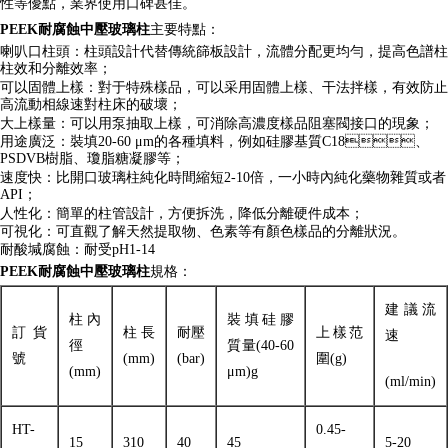
性等優點，業界使用口碑甚佳。
PEEK耐腐蝕中壓玻璃柱
主要特點：
喇叭口柱頭：柱頭設計代替傳統篩板設計，流體分配更均勻，提高色譜柱
柱效和分離效率；
可以固體上樣：對于特殊樣品，可以采用固體上樣、干法拌樣，有效防止
高流動相線速對柱床的破壞；
大上樣量：可以用泵抽取上樣，可消除高濃度樣品阻塞閥接口的現象；
用途廣泛：裝填20-60 μm的各種填料，例如硅膠基質C18、
PSDVB樹脂、瓊脂糖凝膠等；
速度快：比開口玻璃柱純化時間縮短2-10倍，一小時內純化藥物雜質或者
API；
人性化：簡單的柱管設計，方便拆洗，降低分離硬件成本；
可視化：可直觀了解天然提取物、色素等有顏色樣品的分離狀況。
耐酸堿腐蝕：耐受pH1-14
PEEK耐腐蝕中壓玻璃柱
規格：
建議流
柱內
裝填硅膠
訂貨
柱長
耐壓
上樣范
速
徑
質量(40-60
號
(mm)
(bar)
圍(g)
(mm)
μm)g
(ml/min)
HT-
0.45-
15
310
40
45
5-20