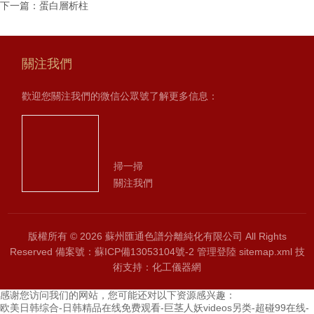
下一篇：
蛋白層析柱
關注我們
歡迎您關注我們的微信公眾號了解更多信息：
掃一掃
關注我們
版權所有 © 2026 蘇州匯通色譜分離純化有限公司 All Rights
Reserved
備案號：蘇ICP備13053104號-2
管理登陸
sitemap.xml
技
術支持：
化工儀器網
感谢您访问我们的网站，您可能还对以下资源感兴趣：
欧美日韩综合-日韩精品在线免费观看-巨茎人妖videos另类-超碰99在线-