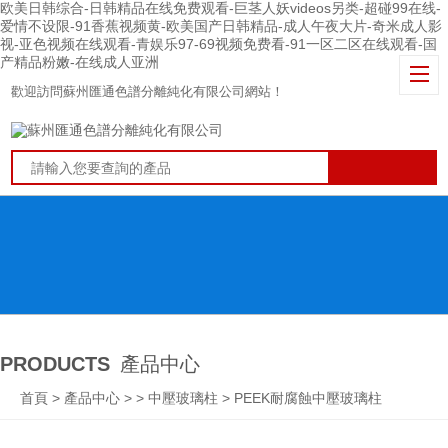
欧美日韩综合-日韩精品在线免费观看-巨茎人妖videos另类-超碰99在线-
爱情不设限-91香蕉视频黄-欧美国产日韩精品-成人午夜大片-奇米成人影
视-亚色视频在线观看-青娱乐97-69视频免费看-91一区二区在线观看-国
产精品粉嫩-在线成人亚洲
歡迎訪問蘇州匯通色譜分離純化有限公司網站！
PRODUCTS
產品中心
首頁
>
產品中心
> >
中壓玻璃柱
> PEEK耐腐蝕中壓玻璃柱