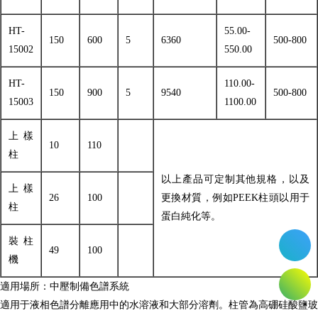
HT-
55.00-
150
600
5
6360
500-800
15002
550.00
HT-
110.00-
150
900
5
9540
500-800
15003
1100.00
上樣
10
110
柱
以上產品可定制其他規格，以及
上樣
26
100
更換材質，例如PEEK柱頭以用于
柱
蛋白純化等。
裝柱
49
100
機
適用場所：中壓制備色譜系統
適用于液相色譜分離應用中的水溶液和大部分溶劑。柱管為高硼硅酸鹽玻