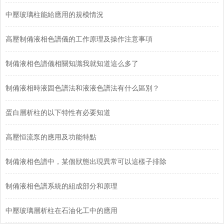
中壓玻璃柱能給應用的規模情況
高壓制備液相色譜儀的工作原理及操作注意事項
制備液相色譜儀相關知識我就知道這么多了
制備液相時液固色譜法和液液色譜法有什么區別？
蛋白層析柱的以下特性有必要知道
高壓恒流泵的應用及功能特點
制備液相色譜中，某個狀態出現異常可以這樣子排除
制備液相色譜系統的組成部分和原理
中壓玻璃層析柱在石油化工中的應用