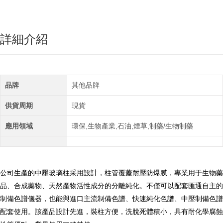
詳細介紹
品牌
其他品牌
供貨周期
現貨
應用領域
環保,生物產業,石油,煙草,制藥/生物制藥
公司生產的中壓玻璃柱采用設計，柱管覆蓋耐壓防爆膜，專業用于生物藥
品、合成藥物、天然產物活性成分的分離純化。不僅可以配套匯通自主的
制備色譜儀器，也能與進口主流制備色譜、快速純化色譜、中壓制備色譜
配套使用。該產品設計先進，裝柱方便，洗脫死體積小，具有耐化學腐蝕